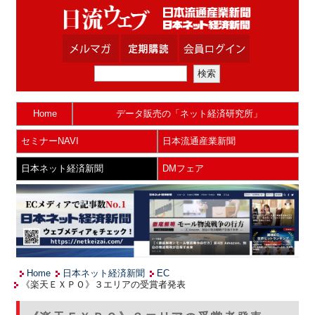
Home
データ販売の「ネット経済研究所」
セミナーNAVI
日本流通産業新聞
日本ネット経済新聞
DMフェア
Home
日本ネット経済新聞
EC
《楽天ＥＸＰＯ》３エリアの受賞者発表