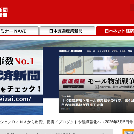
シェ／ＤｅＮＡから出資、提携／プロダクトや組織強化へ（2026年3月5日号