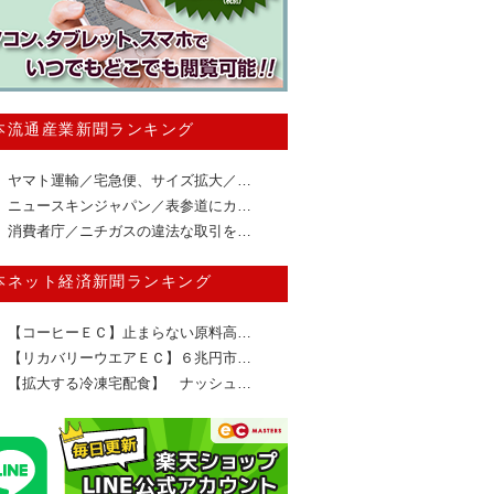
本流通産業新聞ランキング
ヤマト運輸／宅急便、サイズ拡大／…
ニュースキンジャパン／表参道にカ…
消費者庁／ニチガスの違法な取引を…
本ネット経済新聞ランキング
【コーヒーＥＣ】止まらない原料高…
【リカバリーウエアＥＣ】６兆円市…
【拡大する冷凍宅配食】 ナッシュ…