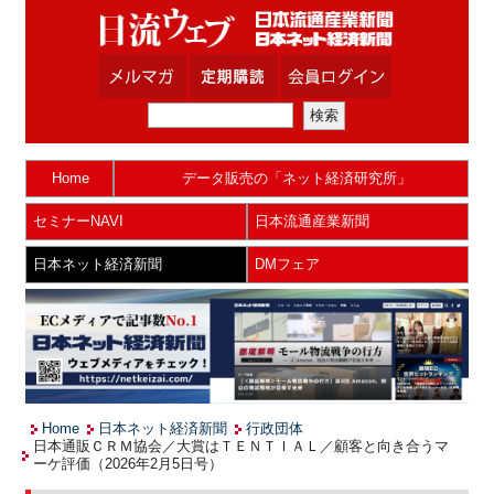
Home
データ販売の「ネット経済研究所」
セミナーNAVI
日本流通産業新聞
日本ネット経済新聞
DMフェア
Home
日本ネット経済新聞
行政団体
日本通販ＣＲＭ協会／大賞はＴＥＮＴＩＡＬ／顧客と向き合うマ
ーケ評価（2026年2月5日号）