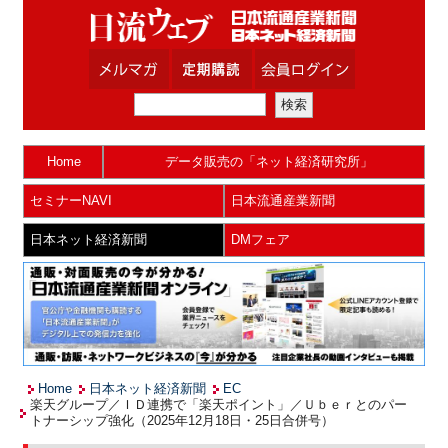
Home
データ販売の「ネット経済研究所」
セミナーNAVI
日本流通産業新聞
日本ネット経済新聞
DMフェア
Home
日本ネット経済新聞
EC
楽天グループ／ＩＤ連携で「楽天ポイント」／Ｕｂｅｒとのパー
トナーシップ強化（2025年12月18日・25日合併号）