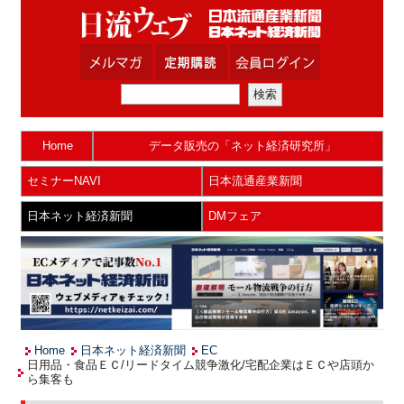
Home
データ販売の「ネット経済研究所」
セミナーNAVI
日本流通産業新聞
日本ネット経済新聞
DMフェア
Home
日本ネット経済新聞
EC
日用品・食品ＥＣ/リードタイム競争激化/宅配企業はＥＣや店頭か
ら集客も