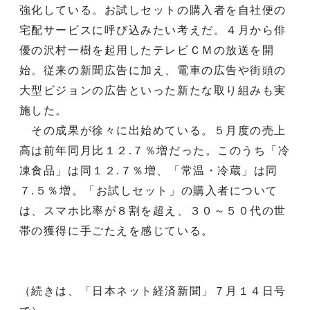
強化している。お試しセットの購入者を自社便の
宅配サービスに呼び込みたい考えだ。４月から俳
優の沢村一樹を起用したテレビＣＭの放送を開
始。従来の新聞広告に加え、電車の広告や街頭の
大型ビジョンの広告といった新たな取り組みも実
施した。
その成果が徐々に出始めている。５月度の売上
高は前年同月比１２.７％増だった。このうち「冷
凍食品」は同１２.７％増、「常温・冷蔵」は同
７.５％増。「お試しセット」の購入者について
は、スマホ比率が８割を超え、３０～５０代の世
帯の獲得に手ごたえを感じている。
（続きは、「日本ネット経済新聞」７月１４日号