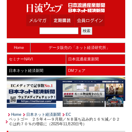
Home
データ販売の「ネット経済研究所」
セミナーNAVI
日本流通産業新聞
日本ネット経済新聞
DMフェア
Home
日本ネット経済新聞
EC
ペットゴー ２５年４―９月期／ＮＢ落ち込み約１６％減／Ｄ２
Ｃは約７０％の増収に（2025年11月20日号）