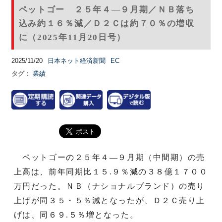
ペットゴー ２５年４―９月期／ＮＢ落ち
込み約１６％減／Ｄ２Ｃは約７０％の増収
に（2025年11月20日号）
2025/11/20
日本ネット経済新聞
EC
タグ：
業績
ペットゴーの２５年４―９月期（中間期）の売
上高は、前年同期比１５.９％減の３８億１７００
万円だった。ＮＢ（ナショナルブランド）の売り
上げが同３５・５％減となったが、Ｄ２Ｃ売り上
げは、同６９.５％増となった。