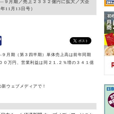
―９月期／売上２３３２億円に拡大／大企
年11月13日号）
９月期（第３四半期）単体売上高は前年同期
００万円、営業利益は同２１.２％増の３４１億
の新ウェブメディアで！