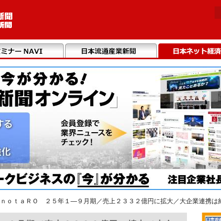
ｎｏｔａＲＯ ２５年１―９月期／売上２３３２億円に拡大／大企業連携は約２４