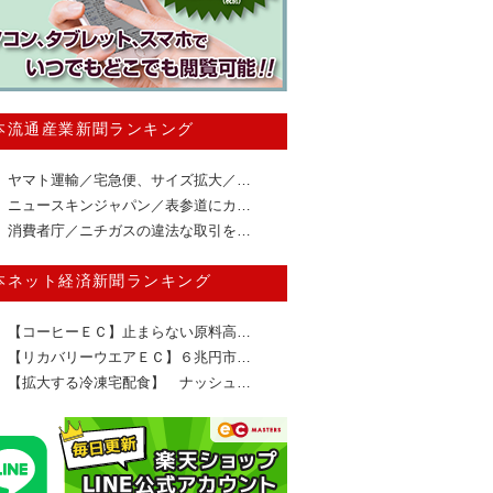
本流通産業新聞ランキング
ヤマト運輸／宅急便、サイズ拡大／…
ニュースキンジャパン／表参道にカ…
消費者庁／ニチガスの違法な取引を…
本ネット経済新聞ランキング
【コーヒーＥＣ】止まらない原料高…
【リカバリーウエアＥＣ】６兆円市…
【拡大する冷凍宅配食】 ナッシュ…