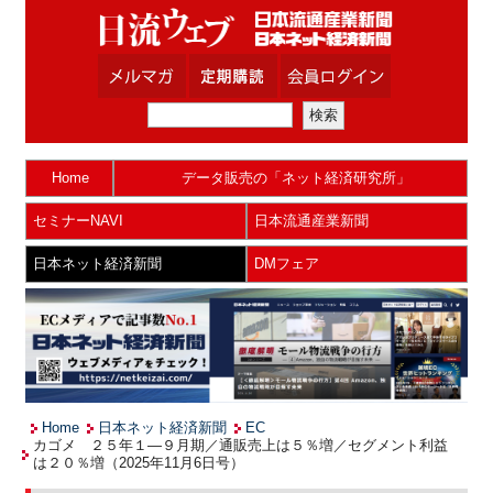
Home
データ販売の「ネット経済研究所」
セミナーNAVI
日本流通産業新聞
日本ネット経済新聞
DMフェア
Home
日本ネット経済新聞
EC
カゴメ ２５年１―９月期／通販売上は５％増／セグメント利益
は２０％増（2025年11月6日号）