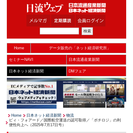
Home
データ販売の「ネット経済研究所」
セミナーNAVI
日本流通産業新聞
日本ネット経済新聞
DMフェア
Home
日本ネット経済新聞
物流
ビィ・フォアード／国際航空運送の認可取得／「ポチロジ」の利
便性向上へ（2025年7月17日号）