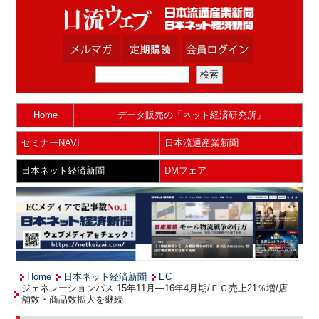
Home
データ販売の「ネット経済研究所」
セミナーNAVI
日本流通産業新聞
日本ネット経済新聞
DMフェア
Home
日本ネット経済新聞
EC
ジェネレーションパス 15年11月―16年4月期/ＥＣ売上21％増/店
舗数・商品数拡大を継続