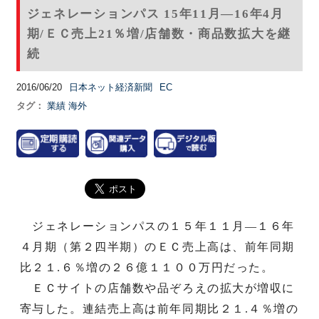
ジェネレーションパス 15年11月―16年4月
期/ＥＣ売上21％増/店舗数・商品数拡大を継
続
2016/06/20
日本ネット経済新聞
EC
タグ：
業績
海外
ジェネレーションパスの１５年１１月―１６年
４月期（第２四半期）のＥＣ売上高は、前年同期
比２１.６％増の２６億１１００万円だった。
ＥＣサイトの店舗数や品ぞろえの拡大が増収に
寄与した。連結売上高は前年同期比２１.４％増の