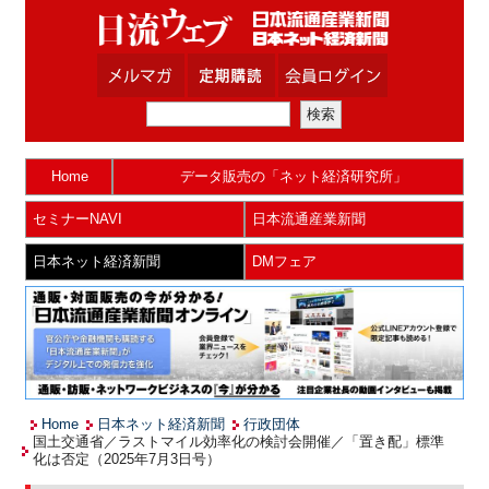
Home
データ販売の「ネット経済研究所」
セミナーNAVI
日本流通産業新聞
日本ネット経済新聞
DMフェア
Home
日本ネット経済新聞
行政団体
国土交通省／ラストマイル効率化の検討会開催／「置き配」標準
化は否定（2025年7月3日号）