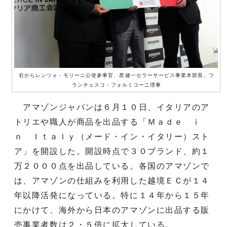
右からレンツォ・モリーニ公使参事官、星健一セラーサービス事業本部長、フ
ランチェスコ・フォルミコーニ理事
アマゾンジャパンは６月１０日、イタリアのア
トリエや職人が商品を出品する「Ｍａｄｅ ｉ
ｎ Ｉｔａｌｙ（メード・イン・イタリー）スト
ア」を開設した。開設時点で３０ブランド、約１
万２０００点を出品している。各国のアマゾンで
は、アマゾンの仕組みを利用した越境ＥＣが１４
年以降活発になっている。特に１４年から１５年
にかけて、海外から日本のアマゾンに出品する販
売事業者数は２・５倍に拡大している。