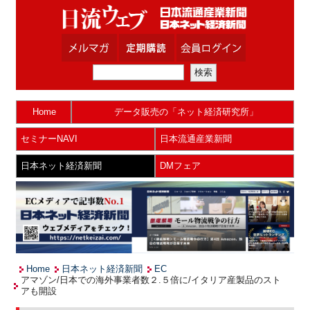
Home
データ販売の「ネット経済研究所」
セミナーNAVI
日本流通産業新聞
日本ネット経済新聞
DMフェア
Home
日本ネット経済新聞
EC
アマゾン/日本での海外事業者数２.５倍に/イタリア産製品のスト
アも開設