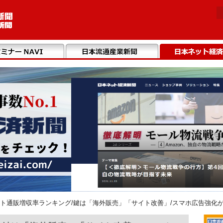
ト通販増収率ランキング/鍵は「海外販売」「サイト改善」/スマホ広告強化