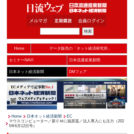
Home
データ販売の「ネット経済研究所」
セミナーNAVI
日本流通産業新聞
日本ネット経済新聞
DMフェア
Home
日本ネット経済新聞
EC
マウスコンピューター／新ＣＭに福原遥／法人導入にも注力（202
5年6月12日号）