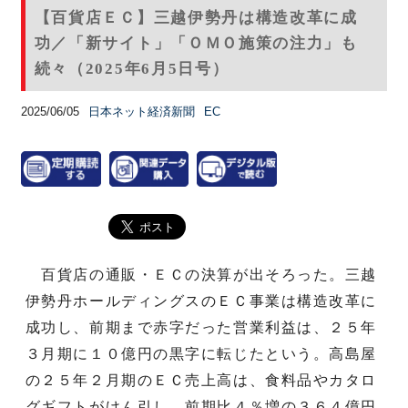
【百貨店ＥＣ】三越伊勢丹は構造改革に成
功／「新サイト」「ＯＭＯ施策の注力」も
続々（2025年6月5日号）
2025/06/05
日本ネット経済新聞
EC
百貨店の通販・ＥＣの決算が出そろった。三越
伊勢丹ホールディングスのＥＣ事業は構造改革に
成功し、前期まで赤字だった営業利益は、２５年
３月期に１０億円の黒字に転じたという。高島屋
の２５年２月期のＥＣ売上高は、食料品やカタロ
グギフトがけん引し、前期比４％増の３６４億円