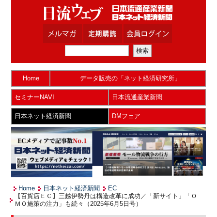
Home
データ販売の「ネット経済研究所」
セミナーNAVI
日本流通産業新聞
日本ネット経済新聞
DMフェア
Home
日本ネット経済新聞
EC
【百貨店ＥＣ】三越伊勢丹は構造改革に成功／「新サイト」「Ｏ
ＭＯ施策の注力」も続々（2025年6月5日号）