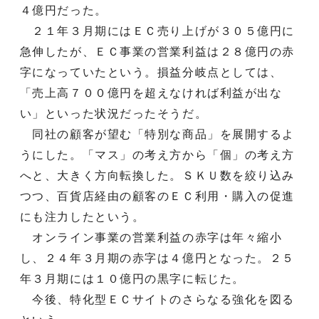
４億円だった。
２１年３月期にはＥＣ売り上げが３０５億円に
急伸したが、ＥＣ事業の営業利益は２８億円の赤
字になっていたという。損益分岐点としては、
「売上高７００億円を超えなければ利益が出な
い」といった状況だったそうだ。
同社の顧客が望む「特別な商品」を展開するよ
うにした。「マス」の考え方から「個」の考え方
へと、大きく方向転換した。ＳＫＵ数を絞り込み
つつ、百貨店経由の顧客のＥＣ利用・購入の促進
にも注力したという。
オンライン事業の営業利益の赤字は年々縮小
し、２４年３月期の赤字は４億円となった。２５
年３月期には１０億円の黒字に転じた。
今後、特化型ＥＣサイトのさらなる強化を図る