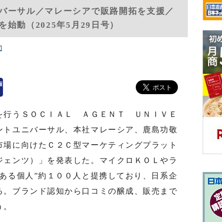
バーサル／マレーシアで販路開拓を支援／
始動（2025年5月29日号）
辺
行うＳＯＣＩＡＬ ＡＧＥＮＴ ＵＮＩＶＥ
ントユニバーサル、本社マレーシア、鹿島功敬
市場に向けたＣ２Ｃ型マーケティングプラット
ジェンツ）」を発表した。マイクロＫＯＬやラ
ある個人”約１００人と提携しており、日系企
る。ブランド認知から口コミの醸成、販売まで
う。