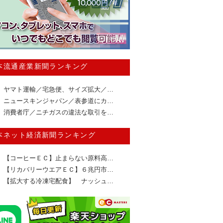
本流通産業新聞ランキング
ヤマト運輸／宅急便、サイズ拡大／…
ニュースキンジャパン／表参道にカ…
消費者庁／ニチガスの違法な取引を…
本ネット経済新聞ランキング
【コーヒーＥＣ】止まらない原料高…
【リカバリーウエアＥＣ】６兆円市…
【拡大する冷凍宅配食】 ナッシュ…