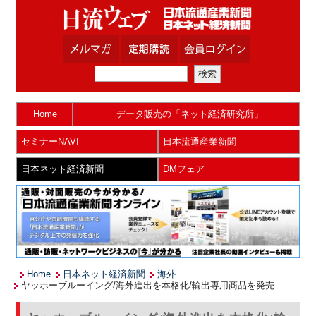
Home
データ販売の「ネット経済研究所」
セミナーNAVI
日本流通産業新聞
日本ネット経済新聞
DMフェア
Home
日本ネット経済新聞
海外
ヤッホーブルーイング/海外進出を本格化/輸出専用商品を発売