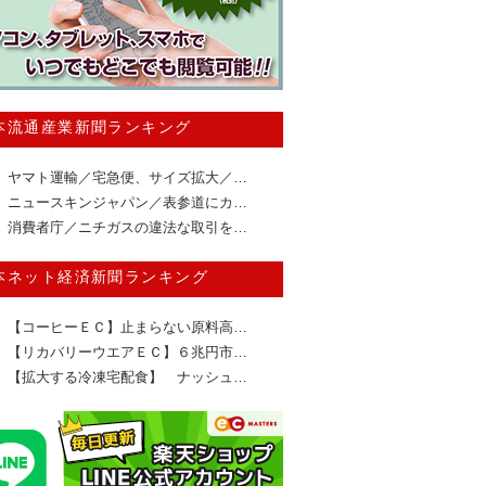
本流通産業新聞ランキング
ヤマト運輸／宅急便、サイズ拡大／…
ニュースキンジャパン／表参道にカ…
消費者庁／ニチガスの違法な取引を…
本ネット経済新聞ランキング
【コーヒーＥＣ】止まらない原料高…
【リカバリーウエアＥＣ】６兆円市…
【拡大する冷凍宅配食】 ナッシュ…