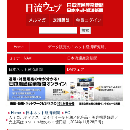
Home
データ販売の「ネット経済研究所」
セミナーNAVI
日本流通産業新聞
日本ネット経済新聞
DMフェア
Home
日本ネット経済新聞
EC
Ａｉロボティクス ２４年４―９月期／化粧品・美容機器好調／
売上高は８９.７％増の６３億円超（2024年11月28日号）