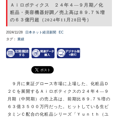
Ａｉロボティクス ２４年４―９月期／化
粧品・美容機器好調／売上高は８９.７％増
の６３億円超（2024年11月28日号）
2024/11/28
日本ネット経済新聞
EC
タグ：
業績
９月に東証グロース市場に上場した、化粧品Ｄ
２Ｃを展開するＡｉロボティクスの２４年４―９
月期（中間期）の売上高は、前期比８９.７％増の
６３億３５００万円だった。ヒットしている生ビ
タミンＣ配合の化粧品シリーズ「Ｙｕｎｔｈ（ユ