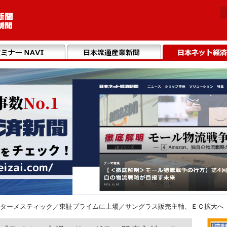
ターメスティック／東証プライムに上場／サングラス販売主軸、ＥＣ拡大へ（20