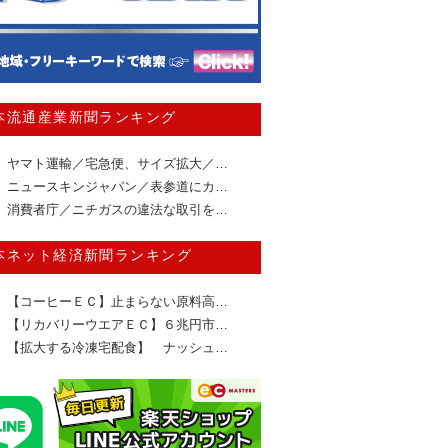
本流通産業新聞ランキング
ヤマト運輸／宅急便、サイズ拡大／…
ニュースキンジャパン／表参道にカ…
消費者庁／ニチガスの違法な取引を…
本ネット経済新聞ランキング
【コーヒーＥＣ】止まらない原料高…
【リカバリーウエアＥＣ】６兆円市…
【拡大する冷凍宅配食】 ナッシュ…