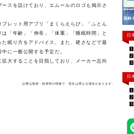
ブースを設けており、エムールのロゴも掲示さ
ブレット用アプリ「まくらえらび」「ふとん
リは「年齢」「伸長」「体重」「睡眠時間」と
日
った眠り方をアドバイス。また、硬さなどで最
1
日中に一般公開する予定だ。
2
拡大することを目指しており、メーカー志向
3
日
記事は取材・執筆時の情報で、現在は異なる場合があります。
1
2
3