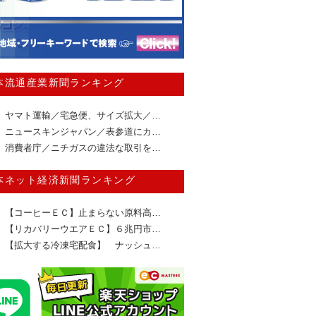
本流通産業新聞ランキング
ヤマト運輸／宅急便、サイズ拡大／…
ニュースキンジャパン／表参道にカ…
消費者庁／ニチガスの違法な取引を…
本ネット経済新聞ランキング
【コーヒーＥＣ】止まらない原料高…
【リカバリーウエアＥＣ】６兆円市…
【拡大する冷凍宅配食】 ナッシュ…