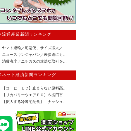
本流通産業新聞ランキング
ヤマト運輸／宅急便、サイズ拡大／…
ニュースキンジャパン／表参道にカ…
消費者庁／ニチガスの違法な取引を…
本ネット経済新聞ランキング
【コーヒーＥＣ】止まらない原料高…
【リカバリーウエアＥＣ】６兆円市…
【拡大する冷凍宅配食】 ナッシュ…