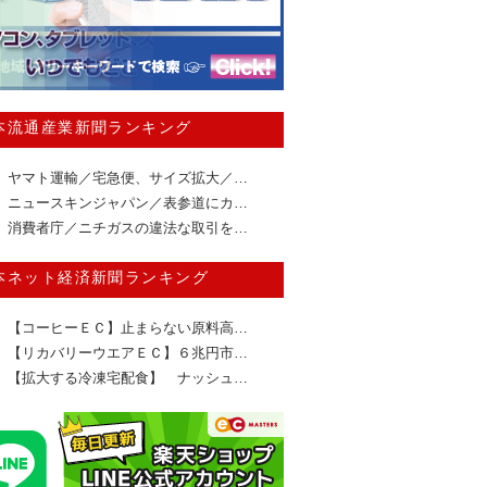
本流通産業新聞ランキング
ヤマト運輸／宅急便、サイズ拡大／…
ニュースキンジャパン／表参道にカ…
消費者庁／ニチガスの違法な取引を…
本ネット経済新聞ランキング
【コーヒーＥＣ】止まらない原料高…
【リカバリーウエアＥＣ】６兆円市…
【拡大する冷凍宅配食】 ナッシュ…