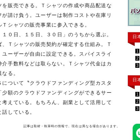
ツを販売できる。Ｔシャツの作成や商品配送な
フが請け負う。ユーザーは制作コストや在庫リ
ルＴシャツの販売事業に参入できる。
１０日、１５日、３０日」のうちから選ぶ。
日
ば、Ｔシャツの販売契約が確定する仕組み。Ｔ
1
、ユーザーが自由に設定できる。スパイスライ
2
仲介手数料などは取らない。Ｔシャツ代金はカ
3
異なる。
日
について〝クラウドファンディング型カスタ
「少額のクラウドファンディングができるサー
1
2
と考えている。もちろん、副業として活用して
3
と話している。
記事は取材・執筆時の情報で、現在は異なる場合があります。