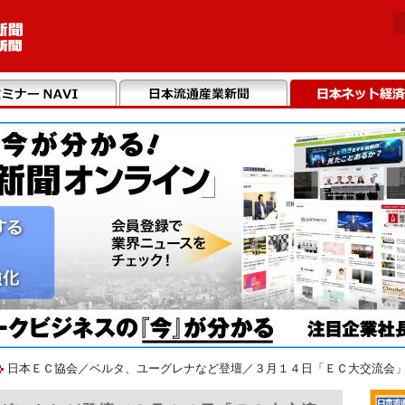
日本ＥＣ協会／ベルタ、ユーグレナなど登壇／３月１４日「ＥＣ大交流会」開