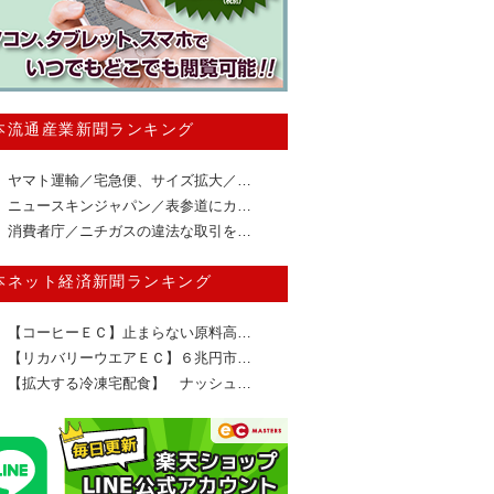
本流通産業新聞ランキング
ヤマト運輸／宅急便、サイズ拡大／…
ニュースキンジャパン／表参道にカ…
消費者庁／ニチガスの違法な取引を…
本ネット経済新聞ランキング
【コーヒーＥＣ】止まらない原料高…
【リカバリーウエアＥＣ】６兆円市…
【拡大する冷凍宅配食】 ナッシュ…