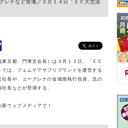
グレナなど登壇／３月１４日「ＥＣ大交流
）
東京都、門博文会長）は３月１３日、「ＥＣ
トでは、フェムケアサプリブランドを運営する
己社長や、ユーグレナの金城煥執行役員、北の
寿社長などが登壇する。
の新ウェブメディアで！