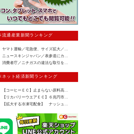
本流通産業新聞ランキング
ヤマト運輸／宅急便、サイズ拡大／…
ニュースキンジャパン／表参道にカ…
消費者庁／ニチガスの違法な取引を…
本ネット経済新聞ランキング
【コーヒーＥＣ】止まらない原料高…
【リカバリーウエアＥＣ】６兆円市…
【拡大する冷凍宅配食】 ナッシュ…