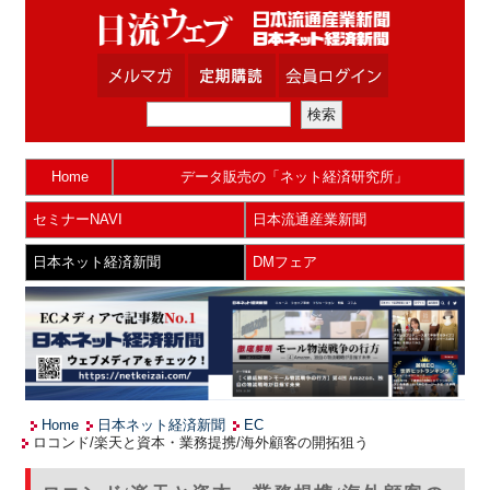
Home
データ販売の「ネット経済研究所」
セミナーNAVI
日本流通産業新聞
日本ネット経済新聞
DMフェア
Home
日本ネット経済新聞
EC
ロコンド/楽天と資本・業務提携/海外顧客の開拓狙う