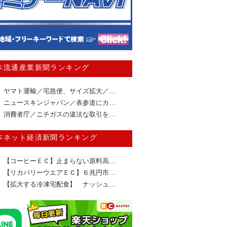
本流通産業新聞ランキング
ヤマト運輸／宅急便、サイズ拡大／…
ニュースキンジャパン／表参道にカ…
消費者庁／ニチガスの違法な取引を…
本ネット経済新聞ランキング
【コーヒーＥＣ】止まらない原料高…
【リカバリーウエアＥＣ】６兆円市…
【拡大する冷凍宅配食】 ナッシュ…