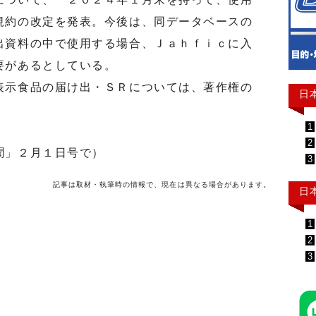
規約の改定を発表。今後は、同データベースの
出資料の中で使用する場合、Ｊａｈｆｉｃに入
要があるとしている。
示食品の届け出・ＳＲについては、著作権の
日
1
2
聞」２月１日号で）
3
記事は取材・執筆時の情報で、現在は異なる場合があります。
日
1
2
3