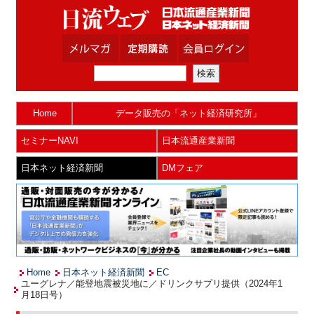
Home
データ販売の「ネット経済研究所」
セミナーNAVI
日本流通産業新聞
日本ネット経済新聞
DMフェア
Home
日本ネット経済新聞
EC
ユーグレナ／能登地震被災地に／ドリンクサプリ提供（2024年1
月18日号）