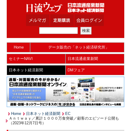
Home
データ販売の「ネット経済研究所」
セミナーNAVI
日本流通産業新聞
日本ネット経済新聞
DMフェア
Home
日本ネット経済新聞
EC
Ａｎｔｗａｙ／累計１０００万食突破／顧客のエピソード公開も
（2023年12月7日号）