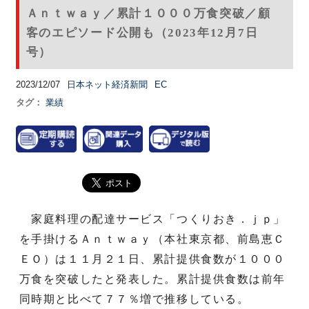
Ａｎｔｗａｙ／累計１０００万食突破／顧
客のエピソード公開も（2023年12月7日
号）
2023/12/07
日本ネット経済新聞
EC
タグ：
業績
家庭料理の配達サービス「つくりおき．ｊｐ」
を手掛けるＡｎｔｗａｙ（本社東京都、前島恵Ｃ
ＥＯ）は１１月２１日、累計提供食数が１０００
万食を突破したと発表した。累計提供食数は前年
同時期と比べて７７％増で推移している。