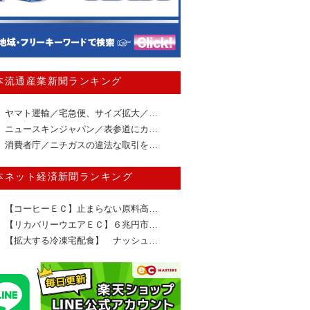
本流通産業新聞ランキング
ヤマト運輸／宅急便、サイズ拡大／…
ニュースキンジャパン／表参道にカ…
消費者庁／ニチガスの違法な取引を…
本ネット経済新聞ランキング
【コーヒーＥＣ】止まらない原料高…
【リカバリーウエアＥＣ】６兆円市…
【拡大する冷凍宅配食】 ナッシュ…