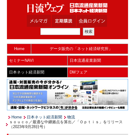
Home
データ販売の「ネット経済研究所」
セミナーNAVI
日本流通産業新聞
日本ネット経済新聞
DMフェア
Home
日本ネット経済新聞
物流
ｓｏｕｃｏ／最適な中継拠点を算出／「Ｏｐｔｉｓ」をリリース
（2023年9月28日号）