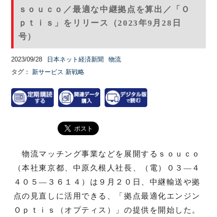
ｓｏｕｃｏ／最適な中継拠点を算出／「Ｏ
ｐｔｉｓ」をリリース（2023年9月28日
号）
2023/09/28
日本ネット経済新聞
物流
タグ：
新サービス
新戦略
物流マッチング事業などを展開するｓｏｕｃｏ
（本社東京都、中原久根人社長、（電）０３―４
４０５―３６１４）は９月２０日、中継輸送や拠
点の見直しに活用できる、「拠点最適化エンジン
Ｏｐｔｉｓ（オプティス）」の提供を開始した。