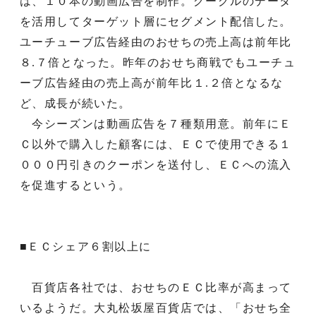
は、１０本の動画広告を制作。グーグルのデータ
を活用してターゲット層にセグメント配信した。
ユーチューブ広告経由のおせちの売上高は前年比
８.７倍となった。昨年のおせち商戦でもユーチュ
ーブ広告経由の売上高が前年比１.２倍となるな
ど、成長が続いた。
今シーズンは動画広告を７種類用意。前年にＥ
Ｃ以外で購入した顧客には、ＥＣで使用できる１
０００円引きのクーポンを送付し、ＥＣへの流入
を促進するという。
■ＥＣシェア６割以上に
百貨店各社では、おせちのＥＣ比率が高まって
いるようだ。大丸松坂屋百貨店では、「おせち全