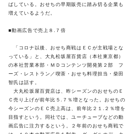
ばしている。おせちの早期販売に踏み切る企業も
増えているようだ。
■動画広告で売上８.７倍
「コロナ以後、おせち商戦はＥＣが主戦場とな
っている」と、大丸松坂屋百貨店（本社東京都）
の本社営業本部・ＭＤコンテンツ開発第２部 フ
ーズ・レストラン／喫茶・おせち料理担当・柴田
智氏は話す。
大丸松坂屋百貨店は、昨シーズンのおせちのＥ
Ｃ売り上げが前年比５.７％増となった。おせちの
今シーズンのＥＣ売上高は、前年比２１.２％増を
目指すという。同社では、ユーチューブなどの動
画広告に注力するという。２年前のおせち商戦で