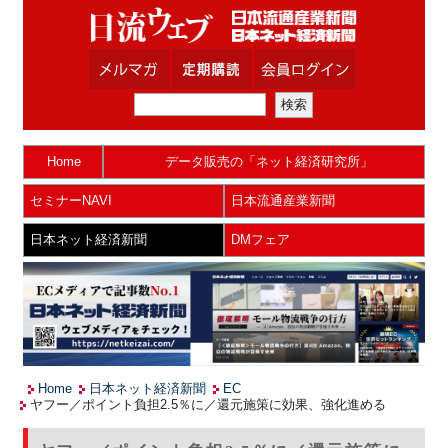
Home
データ販売の「ネット経済研究所」
セミナーNAVI
日本流通産業新聞
日本ネット経済新聞
DMフェア
Home
日本ネット経済新聞
EC
ヤフー／ポイント負担2.5％に／還元施策に効果、強化進める