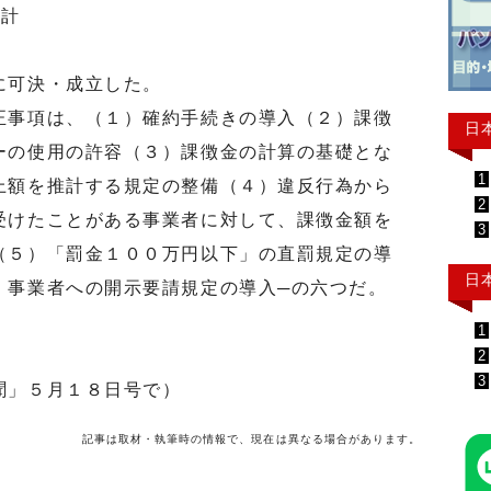
推計
に可決・成立した。
事項は、（１）確約手続きの導入（２）課徴
日
ーの使用の許容（３）課徴金の計算の基礎とな
1
上額を推計する規定の整備（４）違反行為から
2
受けたことがある事業者に対して、課徴金額を
3
（５）「罰金１００万円以下」の直罰規定の導
日
、事業者への開示要請規定の導入─の六つだ。
1
2
3
聞」５月１８日号で）
記事は取材・執筆時の情報で、現在は異なる場合があります。