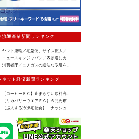
本流通産業新聞ランキング
ヤマト運輸／宅急便、サイズ拡大／…
ニュースキンジャパン／表参道にカ…
消費者庁／ニチガスの違法な取引を…
本ネット経済新聞ランキング
【コーヒーＥＣ】止まらない原料高…
【リカバリーウエアＥＣ】６兆円市…
【拡大する冷凍宅配食】 ナッシュ…