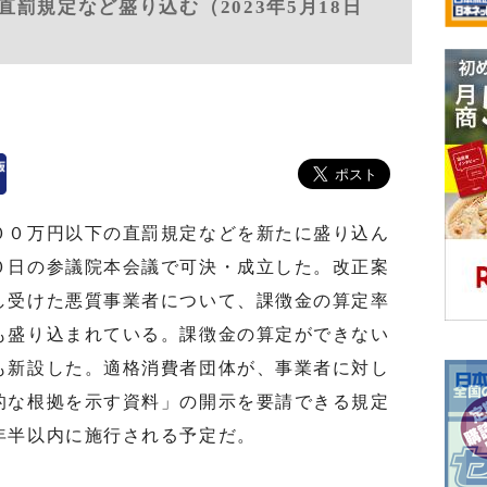
罰規定など盛り込む（2023年5月18日
０万円以下の直罰規定などを新たに盛り込ん
０日の参議院本会議で可決・成立した。改正案
し受けた悪質事業者について、課徴金の算定率
も盛り込まれている。課徴金の算定ができない
も新設した。適格消費者団体が、事業者に対し
的な根拠を示す資料」の開示を要請できる規定
年半以内に施行される予定だ。