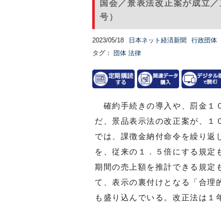
国会／景表法改正案が成立／直
号）
2023/05/18
日本ネット経済新聞
行政団体
タグ：
団体
法律
確約手続きの導入や、罰金１０
だ、景品表示法の改正案が、１
では、課徴金納付命令を繰り返
を、従来の１．５倍にする規定
期間の売上額を推計できる規定
て、表示の裏付けとなる「合理
も盛り込んでいる。改正法は１