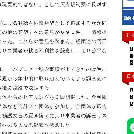
は現実的ではない」として広告規制案に反対す
による勧誘を困惑類型として追加するかが問
その他の類型」への意見が６９１件、「情報提
日
なった。これらの意見を踏まえ、経団連の阿部
1
より事業者が被る不利益を懸念し、より公平な
2
。
3
、「パブコメで懸念事項が出てきたのは逆に
日
課題から集中的に取り組んでいくよう調査会に
今後の議論で決定する。
1
体からのヒアリングを３回開催した。金融団
2
3
団体など合計２１団体が参加し、全団体が広告
と勧誘文言の置き換えにより事業者の訴訟リス
者への多大な悪影響を懸念した。