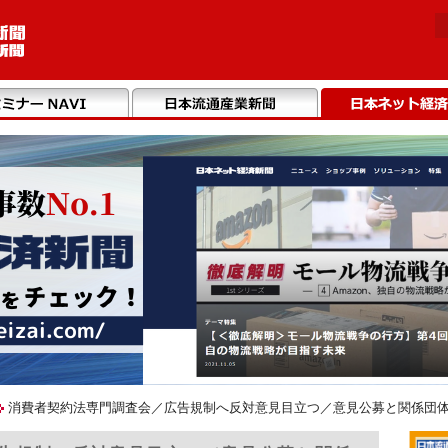
消費者契約法専門調査会／広告規制へ反対意見目立つ／意見公募と関係団