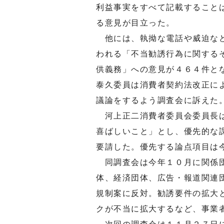
利益事実をすべて記載すること
る意見が目立った。
他には、執拗な電話や威迫など
われる「不当勧誘行為に関する
供義務」への意見が４６４件と
泰久委員は消費者契約法改正に
議論をするよう調査会に訴えた
河上正二消費者委員会委員長は
喜ばしいこと」とし、優先的な
要請した。優先する論点項目は
同調査会は今年１０月に関係団
体、経済団体、広告・報道関連
規制案に反対。勧誘要件の拡大
クが不当に拡大するなど、事業