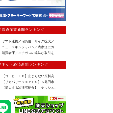
本流通産業新聞ランキング
ヤマト運輸／宅急便、サイズ拡大／…
ニュースキンジャパン／表参道にカ…
消費者庁／ニチガスの違法な取引を…
本ネット経済新聞ランキング
【コーヒーＥＣ】止まらない原料高…
【リカバリーウエアＥＣ】６兆円市…
【拡大する冷凍宅配食】 ナッシュ…