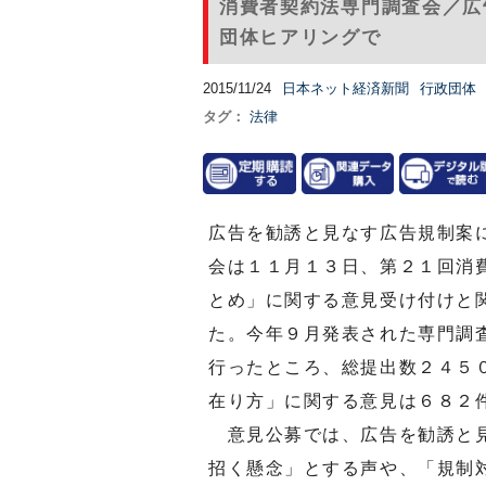
消費者契約法専門調査会／広
団体ヒアリングで
2015/11/24
日本ネット経済新聞
行政団体
タグ：
法律
広告を勧誘と見なす広告規制案
会は１１月１３日、第２１回消
とめ」に関する意見受け付けと
た。今年９月発表された専門調
行ったところ、総提出数２４５
在り方」に関する意見は６８２
意見公募では、広告を勧誘と見
招く懸念」とする声や、「規制