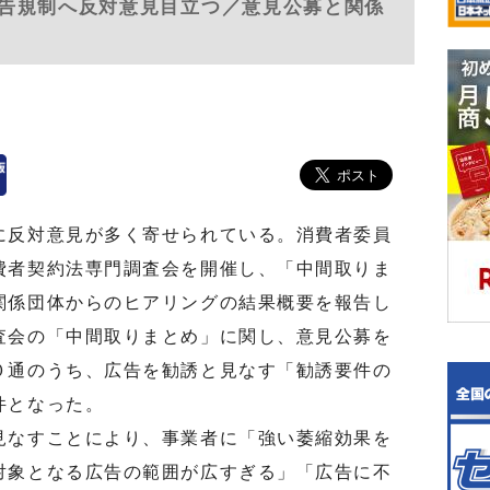
告規制へ反対意見目立つ／意見公募と関係
に反対意見が多く寄せられている。消費者委員
費者契約法専門調査会を開催し、「中間取りま
関係団体からのヒアリングの結果概要を報告し
査会の「中間取りまとめ」に関し、意見公募を
０通のうち、広告を勧誘と見なす「勧誘要件の
件となった。
なすことにより、事業者に「強い萎縮効果を
対象となる広告の範囲が広すぎる」「広告に不