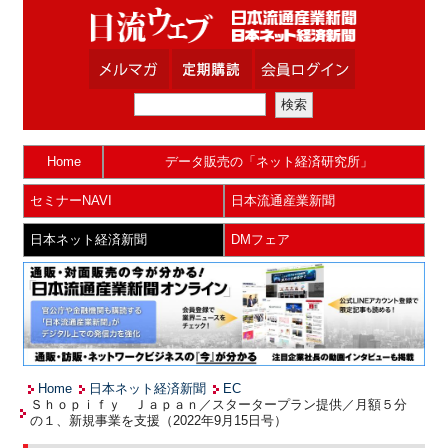
Home
データ販売の「ネット経済研究所」
セミナーNAVI
日本流通産業新聞
日本ネット経済新聞
DMフェア
Home
日本ネット経済新聞
EC
Ｓｈｏｐｉｆｙ Ｊａｐａｎ／スタータープラン提供／月額５分
の１、新規事業を支援（2022年9月15日号）