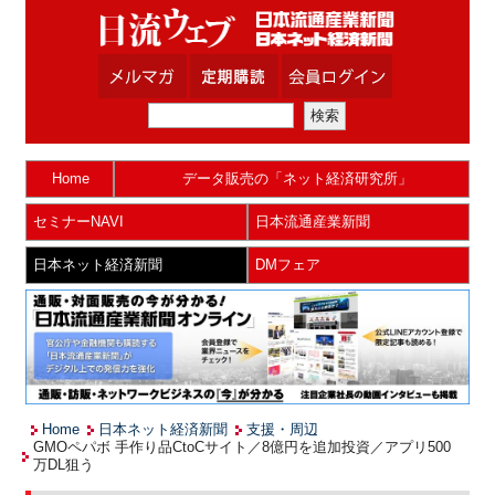
Home
データ販売の「ネット経済研究所」
セミナーNAVI
日本流通産業新聞
日本ネット経済新聞
DMフェア
Home
日本ネット経済新聞
支援・周辺
GMOペパボ 手作り品CtoCサイト／8億円を追加投資／アプリ500
万DL狙う