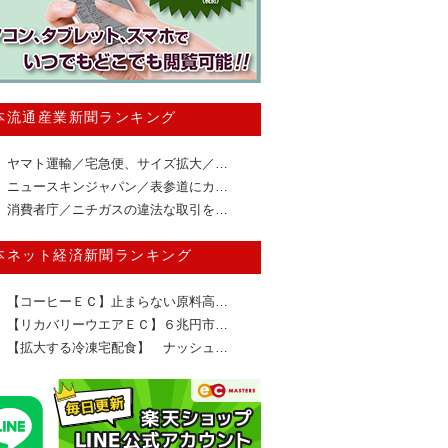
本流通産業新聞ランキング
ヤマト運輸／宅急便、サイズ拡大／…
ニュースキンジャパン／表参道にカ…
消費者庁／ニチガスの違法な取引を…
本ネット経済新聞ランキング
【コーヒーＥＣ】止まらない原料高…
【リカバリーウエアＥＣ】６兆円市…
【拡大する冷凍宅配食】 ナッシュ…