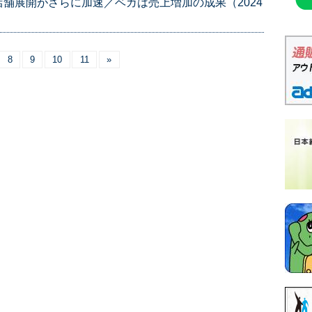
舗展開がさらに加速／ベガは売上増加の成果（2024
8
9
10
11
»