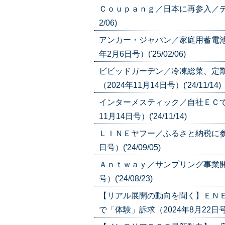
Ｃｏｕｐａｎｇ／日本に再参入／デリバ
2/06)
アンカー・ジャパン／家庭用蓄電池
年2月6日号）('25/02/06)
ビビッドガーデン／冷凍総菜、定
（2024年11月14日号）('24/11/14)
インターメスティック／自社ＥＣで
11月14日号）('24/11/14)
ＬＩＮＥヤフー／ふるさと納税に参
日号）('24/09/05)
Ａｎｔｗａｙ／サンプリング事業開
号）('24/08/23)
【リアル展開の動向を聞く】ＥＮＥ
で「体験」訴求（2024年8月22日号）('