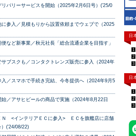
リーサービスを開始（2025年2月6日号）('25/0
に参入／見積もりから設置依頼までウェブで（2025
日
期便など新事業／秋元社長「総合流通企業を目指す」
1
2
サブスクも／コンタクトレンズ販売に参入（2024年
3
日
入／スマホで手続き完結、今冬提供へ（2024年9月5
1
2
始／アサヒビールの商品で実施（2024年8月22日
3
Ｎ <インテリアＥＣに参入> ＥＣを旗艦店に店舗
24/08/22)