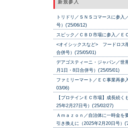
新規参入
トリドリ／ＳＮＳコマースに参入／
号）('25/06/12)
スピック／ＣＢＤ市場に参入／ＥＣは年内
<オイシックスなど> フードロス削
合併号）('25/05/01)
デアゴスティーニ・ジャパン／世界
月1日・8日合併号）('25/05/01)
ファミリーマート／ＥＣ事業再参入／
03/06)
【プロテインＥＣ市場】成長続くも
25年2月27日号）('25/02/27)
Ａｍａｚｏｎ／自治体に一時金を
引き換えに（2025年2月20日号）('25/