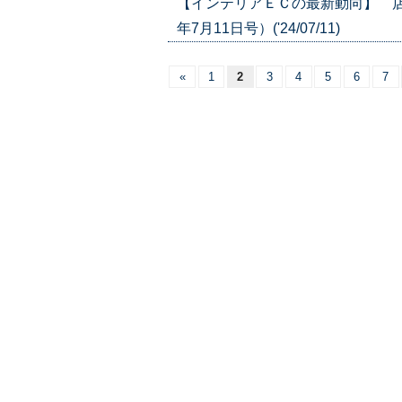
【インテリアＥＣの最新動向】 店
年7月11日号）('24/07/11)
«
1
2
3
4
5
6
7