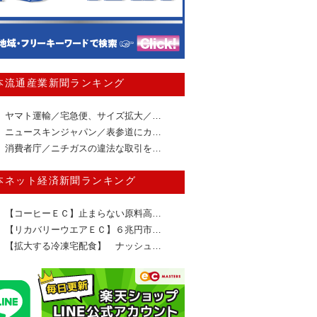
本流通産業新聞ランキング
ヤマト運輸／宅急便、サイズ拡大／…
ニュースキンジャパン／表参道にカ…
消費者庁／ニチガスの違法な取引を…
本ネット経済新聞ランキング
【コーヒーＥＣ】止まらない原料高…
【リカバリーウエアＥＣ】６兆円市…
【拡大する冷凍宅配食】 ナッシュ…