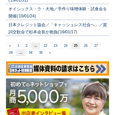
('19/01/31)
オイシックス・ラ・大地／手作り味噌体験・試食会を
開催('19/01/24)
日本クレジット協会／「キャッシュレス社会へ」／賀
詞交歓会で杉本会長が抱負('19/01/17)
«
1
2
...
22
23
24
25
26
27
28
...
34
35
»