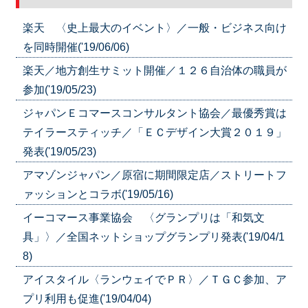
楽天 〈史上最大のイベント〉／一般・ビジネス向け
を同時開催('19/06/06)
楽天／地方創生サミット開催／１２６自治体の職員が
参加('19/05/23)
ジャパンＥコマースコンサルタント協会／最優秀賞は
テイラースティッチ／「ＥＣデザイン大賞２０１９」
発表('19/05/23)
アマゾンジャパン／原宿に期間限定店／ストリートフ
ァッションとコラボ('19/05/16)
イーコマース事業協会 〈グランプリは「和気文
具」〉／全国ネットショップグランプリ発表('19/04/1
8)
アイスタイル〈ランウェイでＰＲ〉／ＴＧＣ参加、ア
プリ利用も促進('19/04/04)