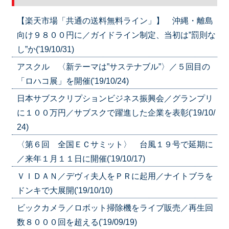
【楽天市場「共通の送料無料ライン」】 沖縄・離島
向け９８００円に／ガイドライン制定、当初は”罰則な
し”か('19/10/31)
アスクル 〈新テーマは”サステナブル”〉／５回目の
「ロハコ展」を開催('19/10/24)
日本サブスクリプションビジネス振興会／グランプリ
に１００万円／サブスクで躍進した企業を表彰('19/10/
24)
〈第６回 全国ＥＣサミット〉 台風１９号で延期に
／来年１月１１日に開催('19/10/17)
ＶＩＤＡＮ／デヴィ夫人をＰＲに起用／ナイトブラを
ドンキで大展開('19/10/10)
ビックカメラ／ロボット掃除機をライブ販売／再生回
数８０００回を超える('19/09/19)