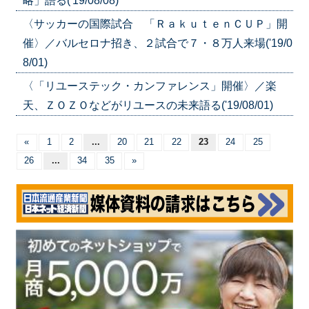
略」語る('19/08/08)
〈サッカーの国際試合 「ＲａｋｕｔｅｎＣＵＰ」開
催〉／バルセロナ招き、２試合で７・８万人来場('19/0
8/01)
〈「リユーステック・カンファレンス」開催〉／楽
天、ＺＯＺＯなどがリユースの未来語る('19/08/01)
«
1
2
...
20
21
22
23
24
25
26
...
34
35
»