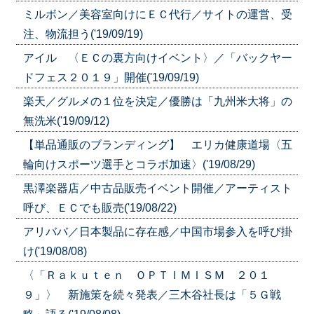
ミルボン／美容室向けにＥＣ代行／サイトの運営、受
注、物流担う('19/09/19)
アイル 〈ＥＣの裏方向けイベント〉／「バックヤー
ドフェス２０１９」開催('19/09/19)
楽天／グルメの１位を決定／優勝は「九州米大将」の
無洗米('19/09/12)
【単品通販のブランディング】 エリカ健康道場〈五
輪向けスポーツ選手とコラボ加速〉('19/08/29)
黒澤楽器店／中古品販売イベント開催／アーティスト
呼び、ＥＣでも販売('19/08/22)
アリババ／日本製品に存在感／中国市場参入を呼び掛
け('19/08/08)
〈「Ｒａｋｕｔｅｎ ＯＰＴＩＭＩＳＭ ２０１
９」〉 新施策を続々発表／三木谷社長は「５Ｇ戦