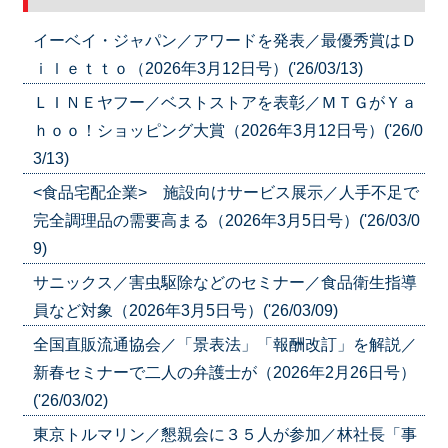
イーベイ・ジャパン／アワードを発表／最優秀賞はＤ
ｉｌｅｔｔｏ（2026年3月12日号）('26/03/13)
ＬＩＮＥヤフー／ベストストアを表彰／ＭＴＧがＹａ
ｈｏｏ！ショッピング大賞（2026年3月12日号）('26/0
3/13)
<食品宅配企業> 施設向けサービス展示／人手不足で
完全調理品の需要高まる（2026年3月5日号）('26/03/0
9)
サニックス／害虫駆除などのセミナー／食品衛生指導
員など対象（2026年3月5日号）('26/03/09)
全国直販流通協会／「景表法」「報酬改訂」を解説／
新春セミナーで二人の弁護士が（2026年2月26日号）
('26/03/02)
東京トルマリン／懇親会に３５人が参加／林社長「事