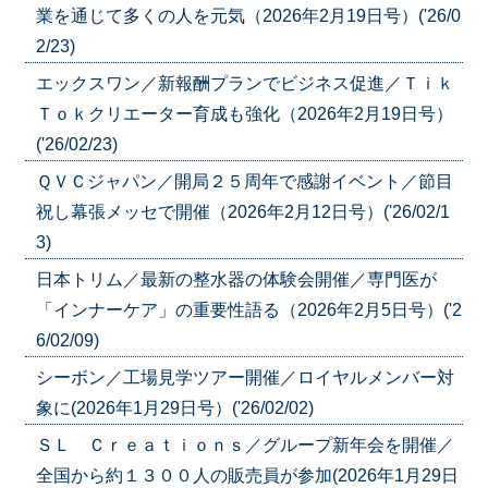
業を通じて多くの人を元気（2026年2月19日号）('26/0
2/23)
エックスワン／新報酬プランでビジネス促進／Ｔｉｋ
Ｔｏｋクリエーター育成も強化（2026年2月19日号）
('26/02/23)
ＱＶＣジャパン／開局２５周年で感謝イベント／節目
祝し幕張メッセで開催（2026年2月12日号）('26/02/1
3)
日本トリム／最新の整水器の体験会開催／専門医が
「インナーケア」の重要性語る（2026年2月5日号）('2
6/02/09)
シーボン／工場見学ツアー開催／ロイヤルメンバー対
象に(2026年1月29日号）('26/02/02)
ＳＬ Ｃｒｅａｔｉｏｎｓ／グループ新年会を開催／
全国から約１３００人の販売員が参加(2026年1月29日