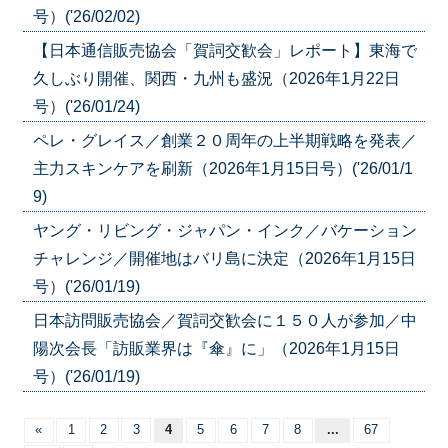
号）('26/02/02)
【日本通信販売協会「賀詞交歓会」レポート】東海で
久しぶり開催、関西・九州も盛況（2026年1月22日
号）('26/01/24)
ペレ・グレイス／創業２０周年の上半期戦略を発表／
主力スキンケアを刷新（2026年1月15日号）('26/01/1
9)
ヤング・リビング・ジャパン・インク／バケーション
チャレンジ／開催地はバリ島に決定（2026年1月15日
号）('26/01/19)
日本訪問販売協会／賀詞交歓会に１５０人が参加／中
陽次会長「訪販業界は『傘』に」（2026年1月15日
号）('26/01/19)
«
1
2
3
4
5
6
7
8
...
67