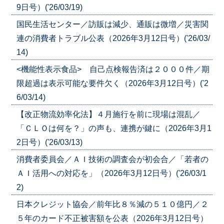
9日号）('26/03/19)
国民生活センター／訪販は減少、通販は微増／災害関
連の消費者トラブル公表（2026年3月12日号）('26/03/
14)
<機能性表示食品> 自己点検報告済は２０００件／期
限超過は表示可能な要件欠く（2026年3月12日号）('2
6/03/14)
【改正物流効率化法】４月施行を前に現場は混乱／
「ＣＬＯは何を？」の声も、連携が鍵に（2026年3月1
2日号）('26/03/13)
消費者委員会／ＡＩ技術の調査会が初会合／「若者の
ＡＩ活用への対応を」（2026年3月12日号）('26/03/1
2)
日本クレジット協会／前年比８％減の５１０億円／２
５年のカード不正被害額を公表（2026年3月12日号）