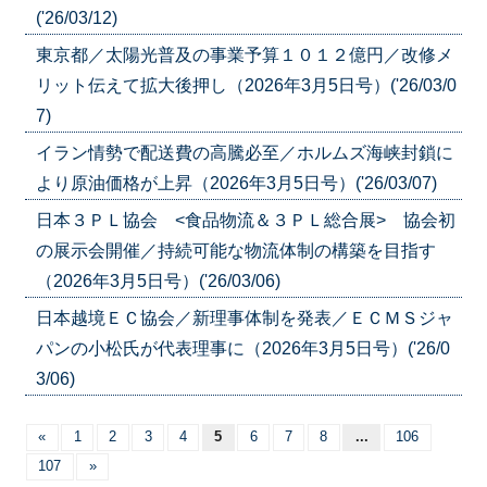
('26/03/12)
東京都／太陽光普及の事業予算１０１２億円／改修メ
リット伝えて拡大後押し（2026年3月5日号）('26/03/0
7)
イラン情勢で配送費の高騰必至／ホルムズ海峡封鎖に
より原油価格が上昇（2026年3月5日号）('26/03/07)
日本３ＰＬ協会 <食品物流＆３ＰＬ総合展> 協会初
の展示会開催／持続可能な物流体制の構築を目指す
（2026年3月5日号）('26/03/06)
日本越境ＥＣ協会／新理事体制を発表／ＥＣＭＳジャ
パンの小松氏が代表理事に（2026年3月5日号）('26/0
3/06)
«
1
2
3
4
5
6
7
8
...
106
107
»