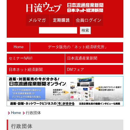
Home
データ販売の「ネット経済研究所」
セミナーNAVI
日本流通産業新聞
日本ネット経済新聞
DMフェア
Home
行政団体
行政団体