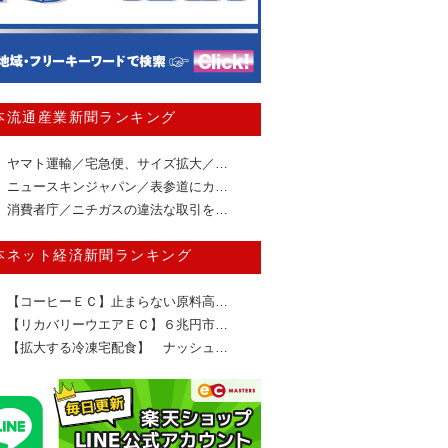
本流通産業新聞ランキング
ヤマト運輸／宅急便、サイズ拡大／…
ニュースキンジャパン／表参道にカ…
消費者庁／ニチガスの違法な取引を…
本ネット経済新聞ランキング
【コーヒーＥＣ】止まらない原料高…
【リカバリーウエアＥＣ】６兆円市…
【拡大する冷凍宅配食】 ナッシュ…