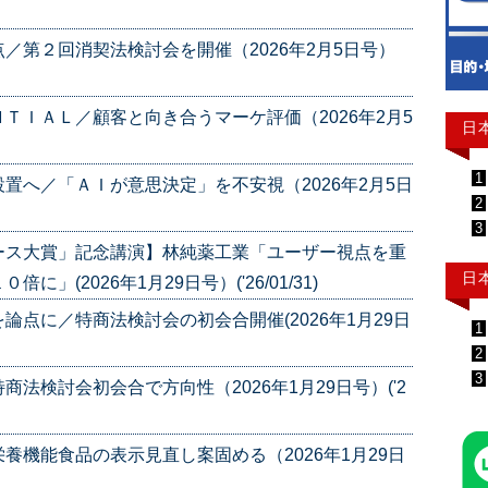
／第２回消契法検討会を開催（2026年2月5日号）
ＴＩＡＬ／顧客と向き合うマーケ評価（2026年2月5
日
1
置へ／「ＡＩが意思決定」を不安視（2026年2月5日
2
3
ース大賞」記念講演】林純薬工業「ユーザー視点を重
日
(2026年1月29日号）('26/01/31)
点に／特商法検討会の初会合開催(2026年1月29日
1
2
3
法検討会初会合で方向性（2026年1月29日号）('2
養機能食品の表示見直し案固める（2026年1月29日