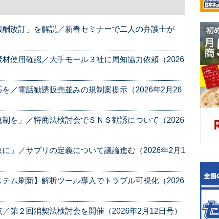
報酬改訂」を解説／新春セミナーで二人の弁護士が
材使用確認／大手モール３社に周知協力依頼（2026
を／電話勧誘販売並みの規制案提示（2026年2月26
制を」／特商法検討会でＳＮＳ勧誘について（2026
に」／サプリの定義について議論進む（2026年2月1
テム刷新】解析ツール導入でトラブル可視化（2026
／第２回消契法検討会を開催（2026年2月12日号）