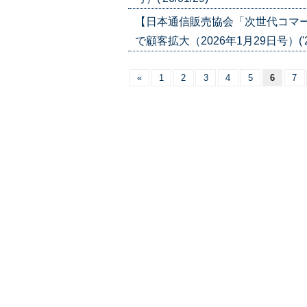
【日本通信販売協会「次世代コマ
で顧客拡大（2026年1月29日号）('26/
«
1
2
3
4
5
6
7