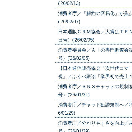
('26/02/13)
消費者庁／「解約の容易化」が焦点
('26/02/07)
日本通販ＣＲＭ協会／大賞はＴＥＮ
日号）('26/02/05)
消費者委員会／ＡＩの専門調査会設
号）('26/02/05)
【日本通信販売協会「次世代コマ
視」／ふくべ鍛冶「業界初で売上１０倍に」
消費者庁／ＳＮＳチャットの規制を論
号）('26/01/31)
消費者庁／チャット勧誘規制へ／特商
6/01/29)
消費者庁／分かりやすさを向上／栄
号）('26/01/29)