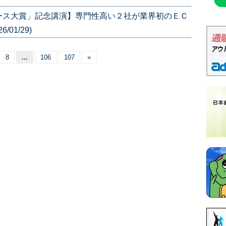
ース大賞」記念講演】専門性高い２社が業界初のＥＣ
01/29)
8
...
106
107
»