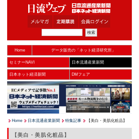
Home
データ販売の「ネット経済研究所」
セミナーNAVI
日本流通産業新聞
日本ネット経済新聞
DMフェア
Home
日本流通産業新聞
特集記事
【美白・美肌化粧品】
【美白・美肌化粧品】