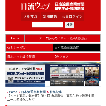
Home
データ販売の「ネット経済研究所」
セミナーNAVI
日本流通産業新聞
日本ネット経済新聞
DMフェア
Home
日本流通産業新聞
特集記事
【ヒット商品の舞台裏】第４回 市場調査、商品供給で通販支援／
ニーズ多様化に対応