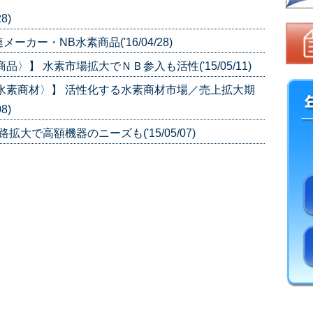
8)
ー・NB水素商品('16/04/28)
〉】 水素市場拡大でＮＢ参入も活性('15/05/11)
水素商材〉】 活性化する水素商材市場／売上拡大期
8)
大で高額機器のニーズも('15/05/07)