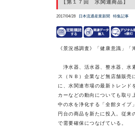
【第１７回 水関連商品】
2017/04/28
日本流通産業新聞
特集記事
《景況感調査》「健康意識」「
浄水器、活水器、整水器、水素
ス（ＮＢ）企業など無店舗販売
に、水関連市場の最新トレンド
カーなどの動向についても取り
中の水を浄化する「全館タイプ
円台の商品を新たに投入。従来
で需要確保につなげている。