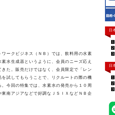
日
1
2
ワークビジネス（ＮＢ）では、飲料用の水素
3
水素水生成器というように、会員のニーズ応え
日
てきた。販売だけではなく、会員限定で「レン
品を試してもらうことで、リクルートの際の機
1
2
る。今回の特集では、水素水の発売から１０周
3
や東南アジアなどで好調なＪＳＩＸなどＮＢ企