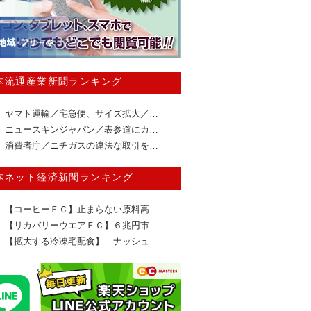
本流通産業新聞ランキング
ヤマト運輸／宅急便、サイズ拡大／…
ニュースキンジャパン／表参道にカ…
消費者庁／ニチガスの違法な取引を…
本ネット経済新聞ランキング
【コーヒーＥＣ】止まらない原料高…
【リカバリーウエアＥＣ】６兆円市…
【拡大する冷凍宅配食】 ナッシュ…