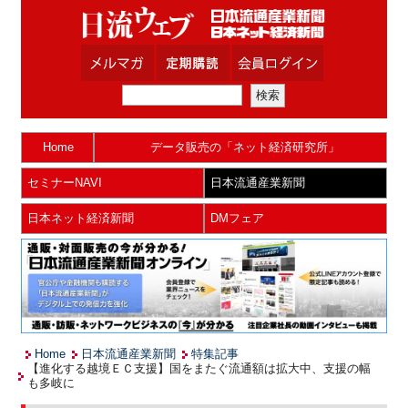
Home
データ販売の「ネット経済研究所」
セミナーNAVI
日本流通産業新聞
日本ネット経済新聞
DMフェア
Home
日本流通産業新聞
特集記事
【進化する越境ＥＣ支援】国をまたぐ流通額は拡大中、支援の幅
も多岐に