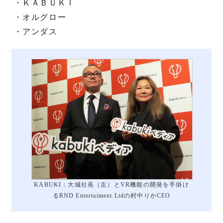
・ＫＡＢＵＫＩ
・オルグロー
・アンダス
KABUKI：大城社長（左）とVR機能の開発を手掛け
るRND Entertaiment.Ltdの村中りかCEO