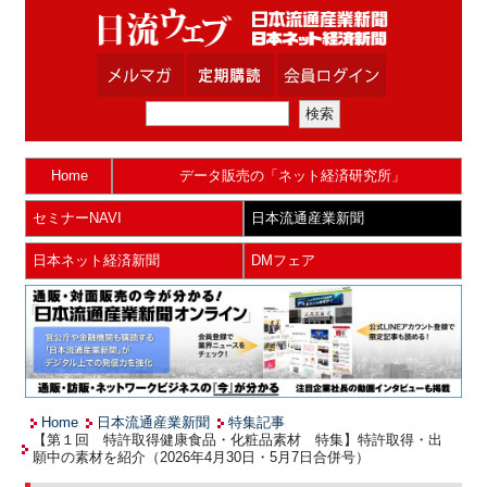
Home
データ販売の「ネット経済研究所」
セミナーNAVI
日本流通産業新聞
日本ネット経済新聞
DMフェア
Home
日本流通産業新聞
特集記事
【第１回 特許取得健康食品・化粧品素材 特集】特許取得・出
願中の素材を紹介（2026年4月30日・5月7日合併号）