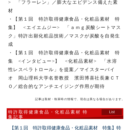
> 「フラーレン」／膨大なエビデンス備えた素
材
・【第１回 特許取得健康食品・化粧品素材 特
集】 <エイエムジー> 「ａｍｇ炭酸シートマス
ク」特許出願化粧品技術／マスクが炭酸を自発生
成
・【第１回 特許取得健康食品・化粧品素材 特
集 <インタビュー>】 <化粧品素材> 「水溶
性レスベラトロール」を提案／マイスターバイ
オ 岡山理科大学名誉教授 濱田博喜社長兼ＣＴ
Ｏ／総合的なアンチエイジング作用が期待
記事は取材・執筆時の情報で、現在は異なる場合があります。
特許取得健康食品・化粧品素材 特
List
集記事
【第１回 特許取得健康食品・化粧品素材 特集】特