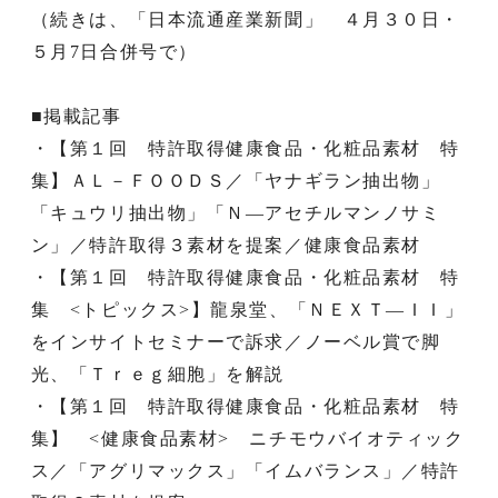
（続きは、「日本流通産業新聞」 ４月３０日・
５月7日合併号で）
■掲載記事
・【第１回 特許取得健康食品・化粧品素材 特
集】ＡＬ－ＦＯＯＤＳ／「ヤナギラン抽出物」
「キュウリ抽出物」「Ｎ―アセチルマンノサミ
ン」／特許取得３素材を提案／健康食品素材
・【第１回 特許取得健康食品・化粧品素材 特
集 <トピックス>】龍泉堂、「ＮＥＸＴ―ＩＩ」
をインサイトセミナーで訴求／ノーベル賞で脚
光、「Ｔｒｅｇ細胞」を解説
・【第１回 特許取得健康食品・化粧品素材 特
集】 <健康食品素材> ニチモウバイオティック
ス／「アグリマックス」「イムバランス」／特許