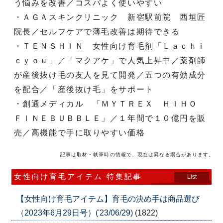
う悩みを改善／コスパよく使いやすい
・ＡＧＡスキンクリニック 新宿駅前院 西垣匠
院長／セルフケアで薄毛改善は期待できる
・ＴＥＮＳＨＩＮ 女性向け育毛剤「Ｌａｃｈｉ
ｃｙｏｕ」／「マクアケ」で人気上昇中／薬剤師
が産後抜け毛の友人を見て開発／五つの有効成分
を配合／「産後抜け毛」をサポート
・創通メディカル 「ＭＹＴＲＥＸ ＨＩＨＯ
ＦＩＮＥＢＵＢＢＬＥ」／１年間で１０億円を販
売／高機能で手に取りやすい価格
記事は取材・執筆時の情報で、現在は異なる場合があります。
女性向け育毛アイテム 特集記事
List
【女性向け育毛アイテム】育毛の決め手は商品選び
（2023年6月29日号）('23/06/29)
(1822)